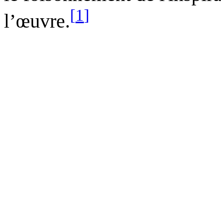
[
1
]
l’œuvre.