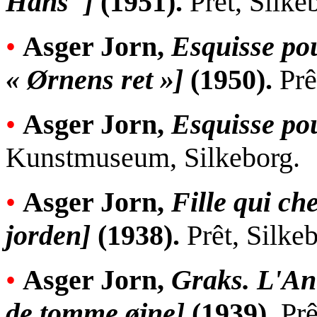
Hans"]
(1951).
Prêt, Silk
•
Asger Jorn,
Esquisse pour
« Ørnens ret »]
(1950).
Prê
•
Asger Jorn,
Esquisse pou
Kunstmuseum, Silkeborg.
•
Asger Jorn,
Fille qui ch
jorden]
(1938).
Prêt, Silke
•
Asger Jorn,
Graks. L'An
de tomme øjne]
(1939).
Prê