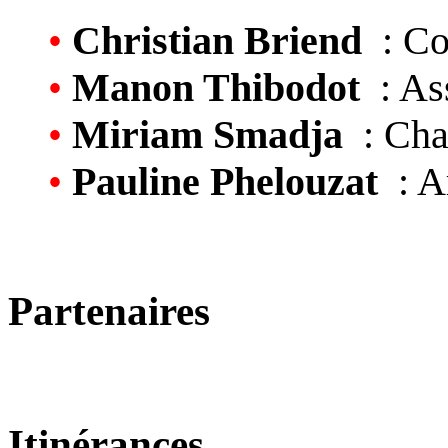
•
Christian Briend
: Co
•
Manon Thibodot
: Ass
•
Miriam Smadja
: Char
•
Pauline Phelouzat
: Ar
Partenaires
Itinérances