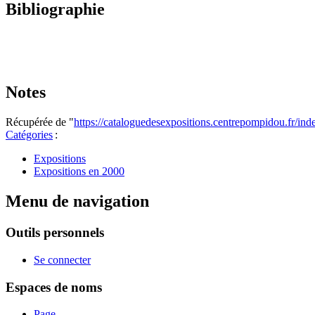
Bibliographie
Notes
Récupérée de "
https://cataloguedesexpositions.centrepompidou.fr/i
Catégories
:
Expositions
Expositions en 2000
Menu de navigation
Outils personnels
Se connecter
Espaces de noms
Page