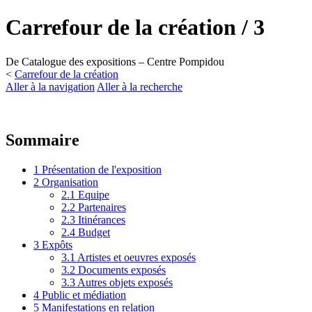
Carrefour de la création / 3
De Catalogue des expositions – Centre Pompidou
<
Carrefour de la création
Aller à la navigation
Aller à la recherche
Sommaire
1
Présentation de l'exposition
2
Organisation
2.1
Equipe
2.2
Partenaires
2.3
Itinérances
2.4
Budget
3
Expôts
3.1
Artistes et oeuvres exposés
3.2
Documents exposés
3.3
Autres objets exposés
4
Public et médiation
5
Manifestations en relation