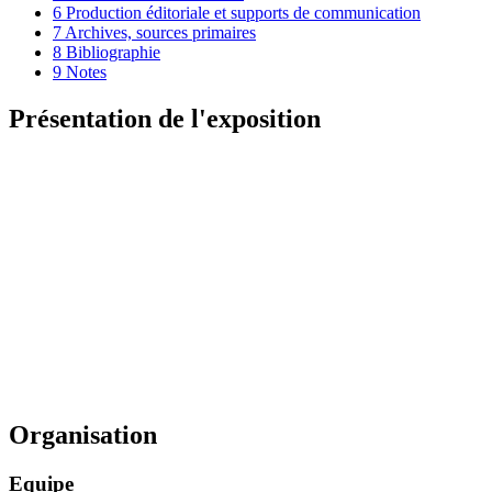
6
Production éditoriale et supports de communication
7
Archives, sources primaires
8
Bibliographie
9
Notes
Présentation de l'exposition
Organisation
Equipe