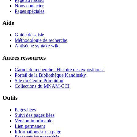
Page au hasard
Nous contacter
Pages spéciales
Aide
Guide de saisie
Méthodologie de recherche
Antisèche syntaxe wiki
Autres ressources
Carnet de recherche "Histoire des expositions"
Portail de la Bibliothèque Kandinsky
Site du Centre Pompidou
Collections du MNAM-CCI
Outils
Pages liées
Suivi des pages liées
Version imprimable
Lien permanent
Informations sur la page