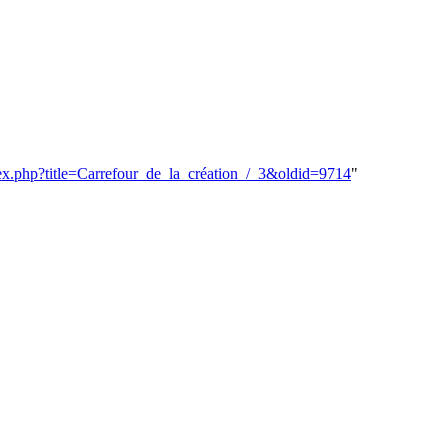
ndex.php?title=Carrefour_de_la_création_/_3&oldid=9714
"