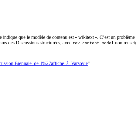
tre indique que le modèle de contenu est « wikitext ». C’est un problème 
noms des Discussions structurées, avec
non rensei
rev_content_model
iscussion:Biennale_de_l%27affiche_à_Varsovie
"