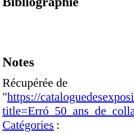
Bibliographie
Notes
Récupérée de
"
https://cataloguedesexpos
title=Erró_50_ans_de_col
Catégories
: