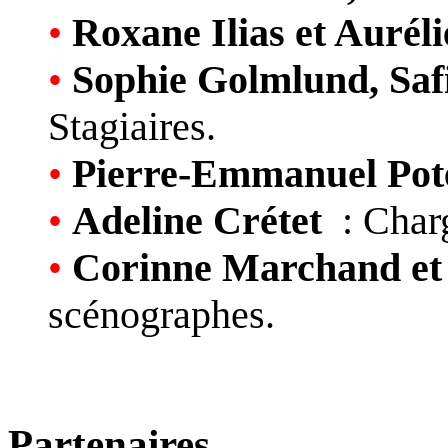
•
Roxane Ilias et Aurél
•
Sophie Golmlund, Safi
Stagiaires.
•
Pierre-Emmanuel Pot
•
Adeline Crétet
: Charg
•
Corinne Marchand et 
scénographes.
Partenaires