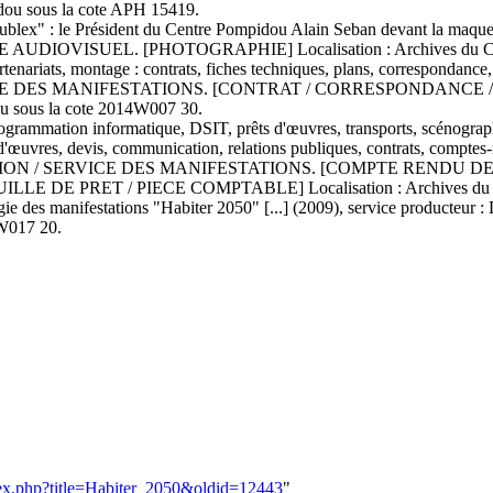
ou sous la cote APH 15419.
Bublex" : le Président du Centre Pompidou Alain Seban devant la maqu
UDIOVISUEL. [PHOTOGRAPHIE] Localisation : Archives du Cent
enariats, montage : contrats, fiches techniques, plans, correspondance,
VICE DES MANIFESTATIONS. [CONTRAT / CORRESPONDANCE
 sous la cote 2014W007 30.
ogrammation informatique, DSIT, prêts d'œuvres, transports, scénograp
d'œuvres, devis, communication, relations publiques, contrats, comptes-
ODUCTION / SERVICE DES MANIFESTATIONS. [COMPTE RENDU
E PRET / PIECE COMPTABLE] Localisation : Archives du Cent
0 : régie des manifestations "Habiter 2050" [...] (2009), service
4W017 20.
ndex.php?title=Habiter_2050&oldid=12443
"