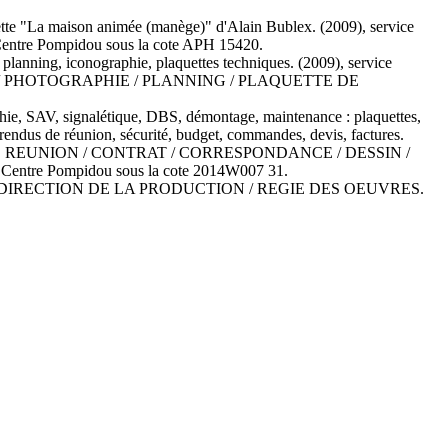
ette "La maison animée (manège)" d'Alain Bublex. (2009), service
re Pompidou sous la cote APH 15420.
 planning, iconographie, plaquettes techniques. (2009), service
 / PHOTOGRAPHIE / PLANNING / PLAQUETTE DE
hie, SAV, signalétique, DBS, démontage, maintenance : plaquettes,
rendus de réunion, sécurité, budget, commandes, devis, factures.
 DE REUNION / CONTRAT / CORRESPONDANCE / DESSIN /
re Pompidou sous la cote 2014W007 31.
 producteur : DIRECTION DE LA PRODUCTION / REGIE DES OEUVRES.