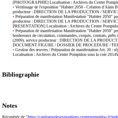
[PHOTOGRAPHIE] Localisation : Archives du Centre Pompid
•
Vernissage de l'exposition "Habiter 2050 - Création d'Alain 
producteur : DIRECTION DE LA PRODUCTION / SERVICE A
•
Préparation de manifestation Manifestation "Habiter 2050" part
producteur : DIRECTION DE LA PRODUCTION / SER
PRESENTATION] Localisation : Archives du Centre Pompidou
•
Préparation de manifestation Manifestation "Habiter 2050" pr
bordereaux de circulation, commandes, croquis, contrats, prêts 
(2009), service producteur : DIRECTION DE LA PR
DOCUMENT FIGURE / DOSSIER DE PROCEDURE / FEUILLE D
•
Gestion des œuvres / Préparation de manifestation Art. 2
Localisation : Archives du Centre Pompidou sous la cote 201
Bibliographie
Notes
Récupérée de "
https://cataloguedesexpositions.centrepompidou.fr/i