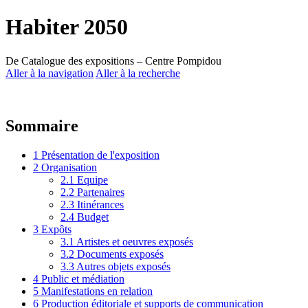
Habiter 2050
De Catalogue des expositions – Centre Pompidou
Aller à la navigation
Aller à la recherche
Sommaire
1
Présentation de l'exposition
2
Organisation
2.1
Equipe
2.2
Partenaires
2.3
Itinérances
2.4
Budget
3
Expôts
3.1
Artistes et oeuvres exposés
3.2
Documents exposés
3.3
Autres objets exposés
4
Public et médiation
5
Manifestations en relation
6
Production éditoriale et supports de communication