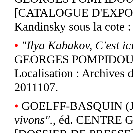
[CATALOGUE D'EXPOSITI
Kandinsky sous la cote
•
"Ilya Kabakov, C'est ic
GEORGES POMPIDOU 
Localisation : Archives
2011107.
•
GOELFF-BASQUIN (J
vivons".
, éd. CENTRE