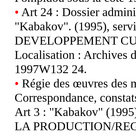
•
Art 24 : Dossier adminis
"Kabakov". (1995), se
DEVELOPPEMENT CUL
Localisation : Archives 
1997W132 24.
•
Régie des œuvres des ma
Correspondance, constats,
Art 3 : "Kabakov" (199
LA PRODUCTION/REG