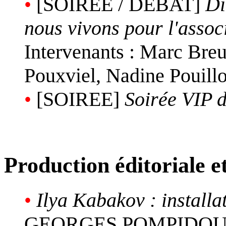
•
[SOIREE / DEBAT]
Di
nous vivons pour l'assoc
Intervenants : Marc Breu
Pouxviel, Nadine Pouill
•
[SOIREE]
Soirée VIP 
Production éditoriale 
•
Ilya Kabakov : install
GEORGES POMPIDOU, (