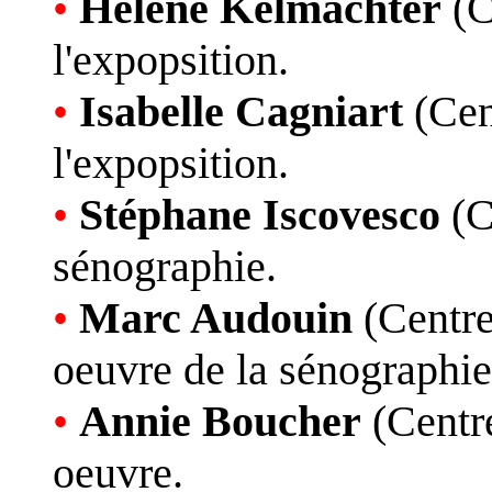
•
Hélène Kelmachter
(C
l'expopsition.
•
Isabelle Cagniart
(Cen
l'expopsition.
•
Stéphane Iscovesco
(C
sénographie.
•
Marc Audouin
(Centre
oeuvre de la sénographie
•
Annie Boucher
(Centre
oeuvre.