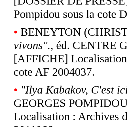
[DOSSIER DE PRESSE] Lo
Pompidou sous la cote 
•
BENEYTON (CHRIST
vivons".
, éd. CENTRE
[AFFICHE] Localisation 
cote AF 2004037.
•
"Ilya Kabakov, C'est ic
GEORGES POMPIDOU (
Localisation : Archives