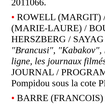
2011066.
•
ROWELL (MARGIT) /
(MARIE-LAURE) / BO
HERSZBERG / SAYAG 
"Brancusi", "Kabakov", l
ligne, les journaux filmé
JOURNAL / PROGRAMME]
Pompidou sous la cote 
•
BARRE (FRANCOIS) 