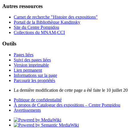
Autres ressources
Carnet de recherche "Histoire des expositions"
Portail de la Bibliothèque Kandinsky
Site du Centre Pompidou
Collections du MNAM-CCI
Outils
Pages liées
Suivi des pages liées
Version imprimable
Lien permanent
Informations sur la page
Parcourir les propriétés
La dernière modification de cette page a été faite le 10 juillet 2
Politique de confidentialité
À propos de Catalogue des expositions – Centre Pompidou
Avertissements