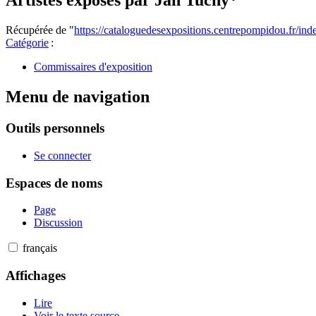
Artistes exposés par Jan Tucny*
Récupérée de "
https://cataloguedesexpositions.centrepompidou.fr/i
Catégorie
:
Commissaires d'exposition
Menu de navigation
Outils personnels
Se connecter
Espaces de noms
Page
Discussion
français
Affichages
Lire
Voir le texte source