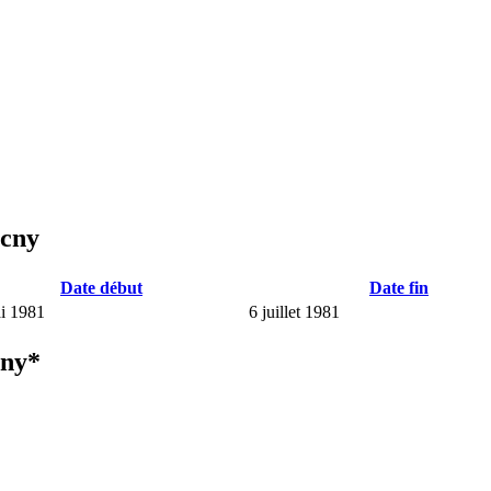
ucny
Date début
Date fin
i 1981
6 juillet 1981
cny*