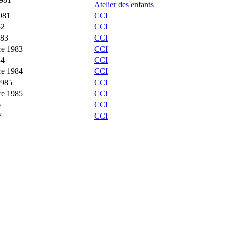
Atelier des enfants
981
CCI
82
CCI
983
CCI
re 1983
CCI
84
CCI
re 1984
CCI
1985
CCI
re 1985
CCI
6
CCI
7
CCI