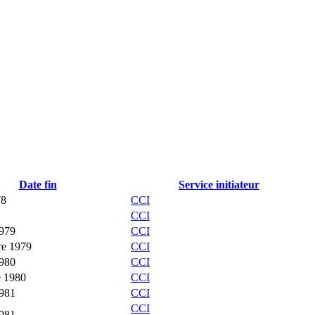
Date fin
Service initiateur
78
CCI
CCI
1979
CCI
re 1979
CCI
1980
CCI
e 1980
CCI
1981
CCI
CCI
1981