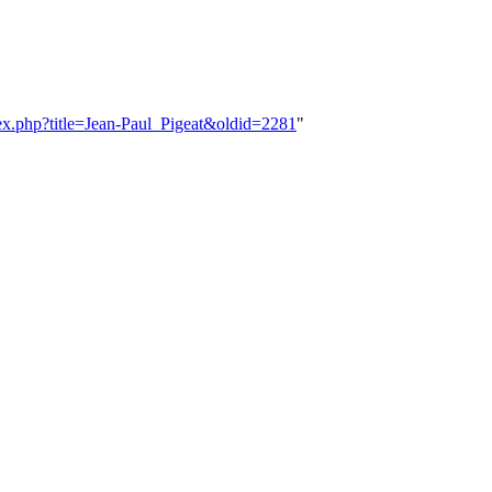
dex.php?title=Jean-Paul_Pigeat&oldid=2281
"