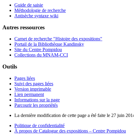
Guide de saisie
Méthodologie de recherche
Antisèche syntaxe wiki
Autres ressources
Carnet de recherche "Histoire des expositions"
Portail de la Bibliothèque Kandinsky
Site du Centre Pompidou
Collections du MNAM-CCI
Outils
Pages liées
Suivi des pages liées
Version imprimable
Lien permanent
Informations sur la page
Parcourir les propriétés
La dernière modification de cette page a été faite le 27 juin 201
Politique de confidentialité
À propos de Catalogue des expositions – Centre Pompidou