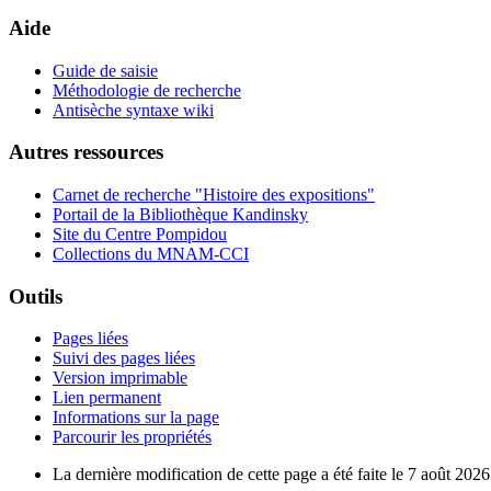
Aide
Guide de saisie
Méthodologie de recherche
Antisèche syntaxe wiki
Autres ressources
Carnet de recherche "Histoire des expositions"
Portail de la Bibliothèque Kandinsky
Site du Centre Pompidou
Collections du MNAM-CCI
Outils
Pages liées
Suivi des pages liées
Version imprimable
Lien permanent
Informations sur la page
Parcourir les propriétés
La dernière modification de cette page a été faite le 7 août 2026