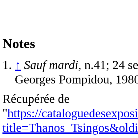
Notes
↑
Sauf mardi
, n.41; 24 s
Georges Pompidou, 1980
Récupérée de
"
https://cataloguedesexpos
title=Thanos_Tsingos&old