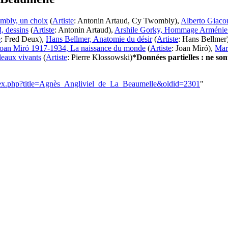
ombly, un choix
(
Artiste
:
Antonin Artaud
,
Cy Twombly
)
,
Alberto Giacom
, dessins
(
Artiste
:
Antonin Artaud
)
,
Arshile Gorky, Hommage Arménie
e
:
Fred Deux
)
,
Hans Bellmer, Anatomie du désir
(
Artiste
:
Hans Bellmer
oan Miró 1917-1934, La naissance du monde
(
Artiste
:
Joan Miró
)
,
Mar
leaux vivants
(
Artiste
:
Pierre Klossowski
)
*Données partielles : ne son
index.php?title=Agnès_Angliviel_de_La_Beaumelle&oldid=2301
"