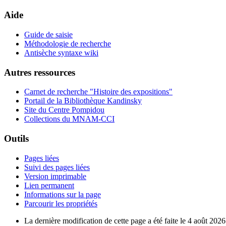
Aide
Guide de saisie
Méthodologie de recherche
Antisèche syntaxe wiki
Autres ressources
Carnet de recherche "Histoire des expositions"
Portail de la Bibliothèque Kandinsky
Site du Centre Pompidou
Collections du MNAM-CCI
Outils
Pages liées
Suivi des pages liées
Version imprimable
Lien permanent
Informations sur la page
Parcourir les propriétés
La dernière modification de cette page a été faite le 4 août 2026