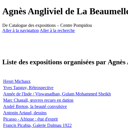
Agnès Angliviel de La Beaumell
De Catalogue des expositions – Centre Pompidou
Aller à la navigation
Aller à la recherche
Liste des expositions organisées par Agnès
Henri Michaux
Yves Tanguy, Rétrospective
Année de l'Inde / Viswanadhan, Gulam Mohammed Sheikh
Marc Chagall, œuvres reçues en dation
André Breton, la beauté convulsive
Antonin Artaud, dessins
Picasso - Afrique : état d'esprit
Francis Picabia, Galerie Dalmau 1922