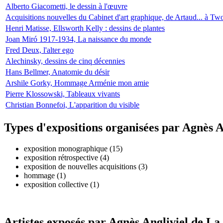
Alberto Giacometti, le dessin à l'œuvre
Acquisitions nouvelles du Cabinet d'art graphique, de Artaud... à T
Henri Matisse, Ellsworth Kelly : dessins de plantes
Joan Miró 1917-1934, La naissance du monde
Fred Deux, l'alter ego
Alechinsky, dessins de cinq décennies
Hans Bellmer, Anatomie du désir
Arshile Gorky, Hommage Arménie mon amie
Pierre Klossowski, Tableaux vivants
Christian Bonnefoi, L'apparition du visible
Types d'expositions organisées par Agnès 
exposition monographique (15)
exposition rétrospective (4)
exposition de nouvelles acquisitions (3)
hommage (1)
exposition collective (1)
Artistes exposés par Agnès Angliviel de L