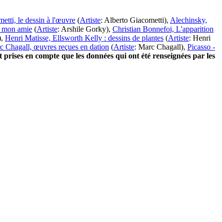
etti, le dessin à l'œuvre
(
Artiste
:
Alberto Giacometti
)
,
Alechinsky,
 mon amie
(
Artiste
:
Arshile Gorky
)
,
Christian Bonnefoi, L'apparition
)
,
Henri Matisse, Ellsworth Kelly : dessins de plantes
(
Artiste
:
Henri
c Chagall, œuvres reçues en dation
(
Artiste
:
Marc Chagall
)
,
Picasso -
t prises en compte que les données qui ont été renseignées par les