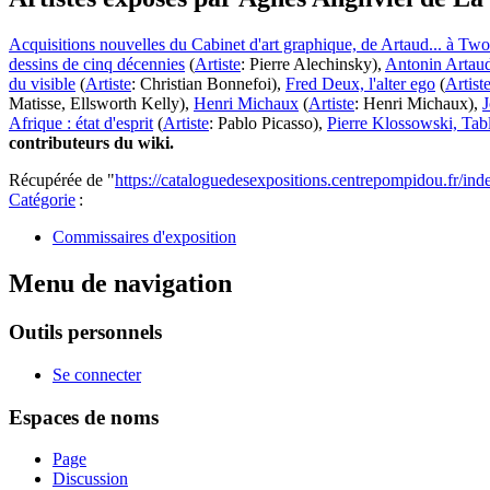
Acquisitions nouvelles du Cabinet d'art graphique, de Artaud... à Tw
dessins de cinq décennies
(
Artiste
:
Pierre Alechinsky
)
,
Antonin Artaud
du visible
(
Artiste
:
Christian Bonnefoi
)
,
Fred Deux, l'alter ego
(
Artist
Matisse
,
Ellsworth Kelly
)
,
Henri Michaux
(
Artiste
:
Henri Michaux
)
,
J
Afrique : état d'esprit
(
Artiste
:
Pablo Picasso
)
,
Pierre Klossowski, Tab
contributeurs du wiki.
Récupérée de "
https://cataloguedesexpositions.centrepompidou.fr/
Catégorie
:
Commissaires d'exposition
Menu de navigation
Outils personnels
Se connecter
Espaces de noms
Page
Discussion