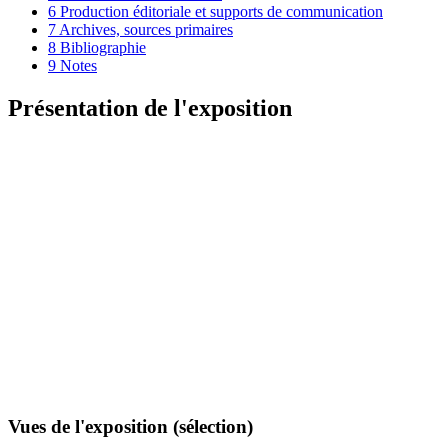
6
Production éditoriale et supports de communication
7
Archives, sources primaires
8
Bibliographie
9
Notes
Présentation de l'exposition
Vues de l'exposition (sélection)