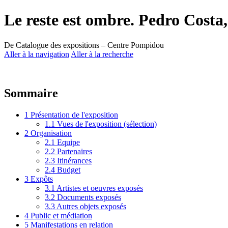
Le reste est ombre. Pedro Costa
De Catalogue des expositions – Centre Pompidou
Aller à la navigation
Aller à la recherche
Sommaire
1
Présentation de l'exposition
1.1
Vues de l'exposition (sélection)
2
Organisation
2.1
Equipe
2.2
Partenaires
2.3
Itinérances
2.4
Budget
3
Expôts
3.1
Artistes et oeuvres exposés
3.2
Documents exposés
3.3
Autres objets exposés
4
Public et médiation
5
Manifestations en relation