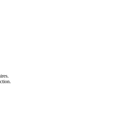
res.
ction.