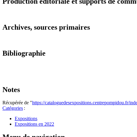
Production éditoriale et supports de comm
Archives, sources primaires
Bibliographie
Notes
Récupérée de "
https://cataloguedesexpositions.centrepompidou.fr/
Catégories
:
Expositions
Expositions en 2022
Menu de navigation