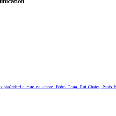
unication
index.php?title=Le_reste_est_ombre._Pedro_Costa,_Rui_Chafes,_Paul