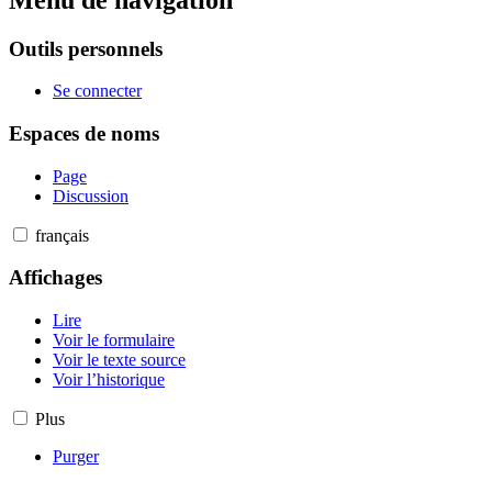
Outils personnels
Se connecter
Espaces de noms
Page
Discussion
français
Affichages
Lire
Voir le formulaire
Voir le texte source
Voir l’historique
Plus
Purger