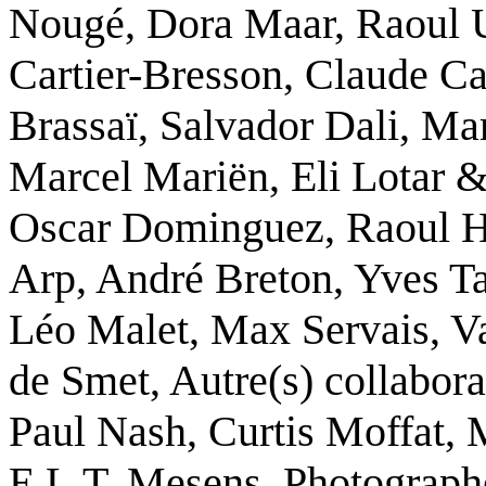
Nougé
,
Dora Maar
,
Raoul 
Cartier-Bresson
,
Claude C
Brassaï
,
Salvador Dali
,
Mar
Marcel Mariën
,
Eli Lotar 
Oscar Dominguez
,
Raoul 
Arp
,
André Breton
,
Yves T
Léo Malet
,
Max Servais
,
V
de Smet
,
Autre(s) collabora
Paul Nash
,
Curtis Moffat
,
E.L.T. Mesens
,
Photograph