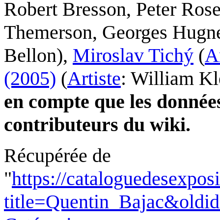
Robert Bresson
,
Peter Ros
Themerson
,
Georges Hugn
Bellon
)
,
Miroslav Tichý
(
A
(2005)
(
Artiste
:
William Kl
en compte que les données
contributeurs du wiki.
Récupérée de
"
https://cataloguedesexpos
title=Quentin_Bajac&oldi